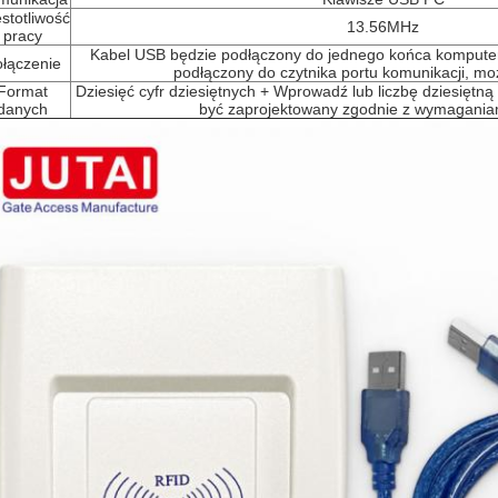
stotliwość
13.56MHz
pracy
Kabel USB będzie podłączony do jednego końca komputer
łączenie
podłączony do czytnika portu komunikacji, m
Format
Dziesięć cyfr dziesiętnych + Wprowadź lub liczbę dziesiętną
danych
być zaprojektowany zgodnie z wymaganiam