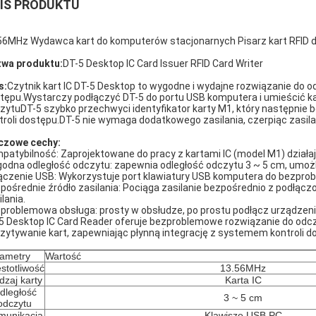
IS PRODUKTU
56MHz Wydawca kart do komputerów stacjonarnych Pisarz kart RFID 
wa produktu:
DT-5 Desktop IC Card Issuer RFID Card Writer
s:
Czytnik kart IC DT-5 Desktop to wygodne i wydajne rozwiązanie do o
tępu.Wystarczy podłączyć DT-5 do portu USB komputera i umieścić kar
zytuDT-5 szybko przechwyci identyfikator karty M1, który następni
troli dostępu.DT-5 nie wymaga dodatkowego zasilania, czerpiąc zasi
czowe cechy:
patybilność: Zaprojektowane do pracy z kartami IC (model M1) działa
odna odległość odczytu: zapewnia odległość odczytu 3 ~ 5 cm, umożli
ączenie USB: Wykorzystuje port klawiatury USB komputera do bezprob
pośrednie źródło zasilania: Pociąga zasilanie bezpośrednio z podłą
lania.
problemowa obsługa: prosty w obsłudze, po prostu podłącz urządzenie, 
5 Desktop IC Card Reader oferuje bezproblemowe rozwiązanie do odczy
zytywanie kart, zapewniając płynną integrację z systemem kontroli d
ametry
Wartość
stotliwość
13.56MHz
dzaj karty
Karta IC
dległość
3 ~ 5 cm
odczytu
munikacja
Klawisze USB PC