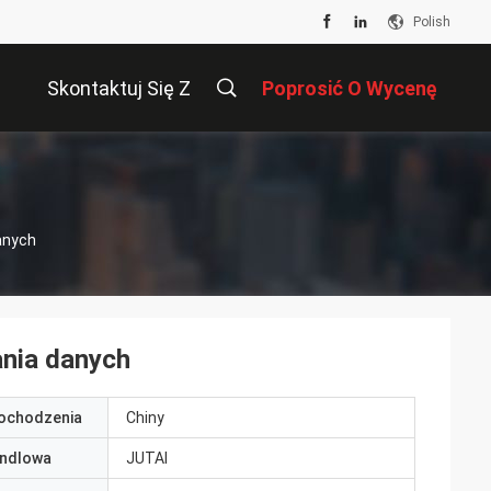
Polish
Skontaktuj Się Z
Poprosić O Wycenę
Nami
anych
ania danych
pochodzenia
Chiny
ndlowa
JUTAI