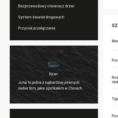
Bezprzewodowy otwieracz drzwi
System świateł drogowych
SZ
Przycisk przełączania
Wer
Por
Kiran.
Cześć 
Roz
opa
ę
Jutai to jedna z najbardziej pewnych
sobie, 
siebie firm, jakie spotkałem w Chinach.
udało.
będzie
Typ
tak)
Pod