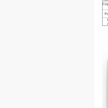
Czę
Po