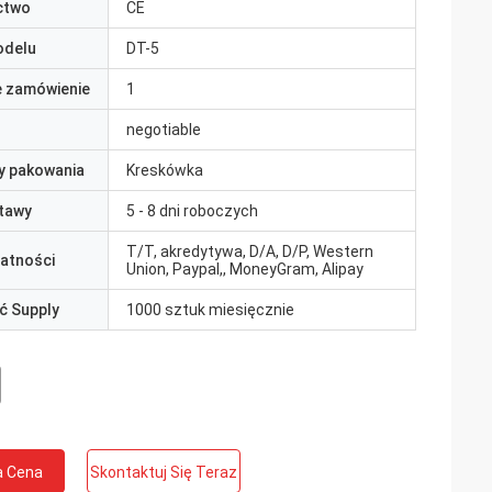
ctwo
CE
odelu
DT-5
e zamówienie
1
negotiable
y pakowania
Kreskówka
tawy
5 - 8 dni roboczych
T/T, akredytywa, D/A, D/P, Western
łatności
Union, Paypal,, MoneyGram, Alipay
ć Supply
1000 sztuk miesięcznie
a Cena
Skontaktuj Się Teraz