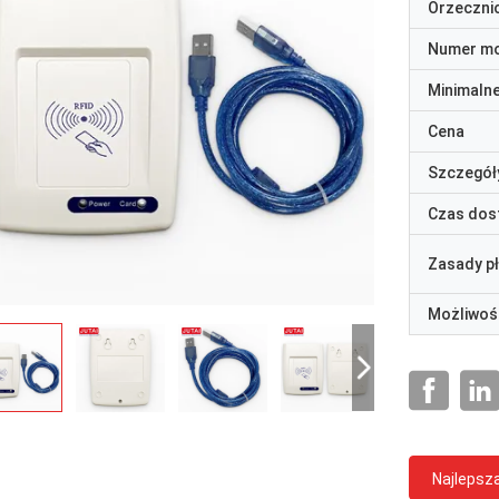
Orzeczni
Numer m
Minimaln
Cena
Szczegół
Czas dos
Zasady p
Możliwoś
Najlepsz