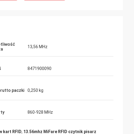
tliwość
13,56 MHz
za
S
8471900090
rutto paczki
0,250 kg
rty
860-928 MHz
w kart RFID
,
13.56mhz MiFare RFID czytnik pisarz