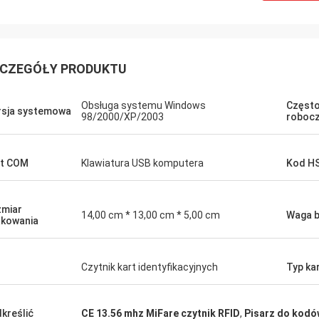
CZEGÓŁY PRODUKTU
Obsługa systemu Windows
Często
sja systemowa
98/2000/XP/2003
roboc
t COM
Klawiatura USB komputera
Kod H
Burook
Norman... właśnie przypomniałem
miar
14,00 cm * 13,00 cm * 5,00 cm
Waga b
kowania
że nie dałem ci znać... wszystko się
Uwielbiali przedmiot (założenie, że
 trwał przez następne 10 lat lub
Czytnik kart identyfikacyjnych
Typ ka
kreślić
CE 13.56 mhz MiFare czytnik RFID
,
Pisarz do kodó