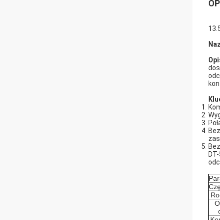
OP
13.
Naz
Opi
dos
odc
kon
Klu
Kom
Wyg
Poł
Bez
zasi
Bez
DT-
odc
Par
Czę
Ro
O
Ko