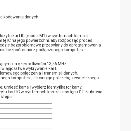
do kodowania danych
dczytu kart IC (model M1) w systemach kontroli
tę IC na jego powierzchni, aby rozpocząć proces
e będzie bezproblemowo przesyłany do oprogramowania
lanie bezpośrednio z podłączonego komputera.
jącymi na częstotliwości 13,56 MHz.
wiając łatwe wykrywanie kart.
lemowego połączenia i transmisji danych.
czonego komputera, eliminując potrzebę zewnętrznego
umieść kartę i wybierz identyfikator karty.
tu kart IC w systemach kontroli dostępu.DT-5 ułatwia
ostępu.