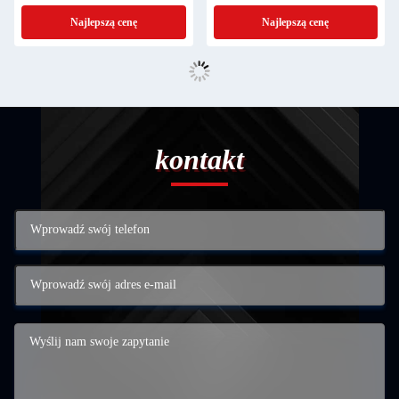
bramy
wodoodporność IP65, do
Najlepszą cenę
Najlepszą cenę
zabezpieczenia bram
kontakt