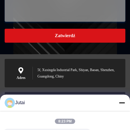
Zatwierdź
5f, Xuxingda Industrial Park, Shiyan, Baoan, Shenzhen,
Guangdong, Chiny
Adres
Jutai
jutaisales18@gmail.com
Wiadomość
elektroniczna
8:23 PM