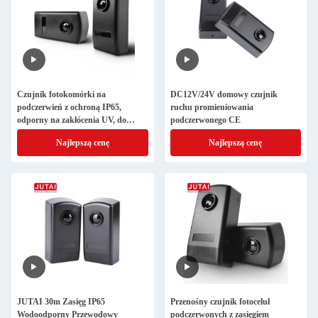
Czujnik fotokomórki na
DC12V/24V domowy czujnik
podczerwień z ochroną IP65,
ruchu promieniowania
odporny na zakłócenia UV, do
podczerwonego CE
automatycznych bram
Najlepszą cenę
Najlepszą cenę
JUTAI 30m Zasięg IP65
Przenośny czujnik fotoceluł
Wodoodporny Przewodowy
podczerwonych z zasięgiem