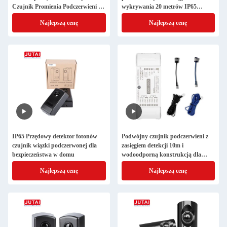
Czujnik Promienia Podczerwieni do
wykrywania 20 metrów IP65
Zabezpieczenia Bramy
wodoodporny dla automatycznych
Najlepszą cenę
Najlepszą cenę
bram 12-24V AC/DC
IP65 Przędowy detektor fotonów
Podwójny czujnik podczerwieni z
czujnik wiązki podczerwonej dla
zasięgiem detekcji 10m i
bezpieczeństwa w domu
wodoodporną konstrukcją dla
bezpieczeństwa drzwi
Najlepszą cenę
Najlepszą cenę
automatycznych