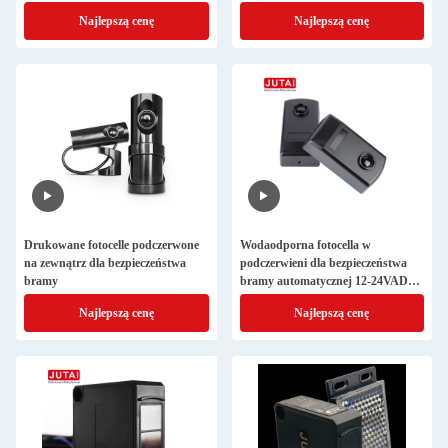
Najlepszą cenę
Najlepszą cenę
Drukowane fotocelle podczerwone
Wodaodporna fotocella w
na zewnątrz dla bezpieczeństwa
podczerwieni dla bezpieczeństwa
bramy
bramy automatycznej 12-24VADC
zakres wykrywania 30M
Najlepszą cenę
Najlepszą cenę