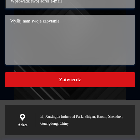
Zatwierdź
5f, Xuxingda Industrial Park, Shiyan, Baoan, Shenzhen,
Guangdong, Chiny
Adres