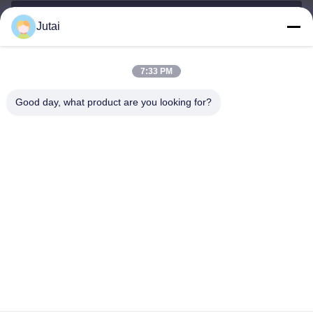
Jutai
jutaisales18@gmail.com
Wiadomość
elektroniczna
7:33 PM
Good day, what product are you looking for?
0086-19166271852
Telefon
Shenzhen Jutai Comm Co., Ltd.