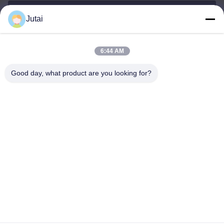
Jutai
jutaisales18@gmail.com
Wiadomość
elektroniczna
6:44 AM
Good day, what product are you looking for?
0086-19166271852
Telefon
Shenzhen Jutai Comm Co., Ltd.