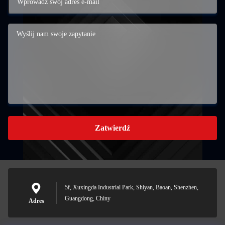
Zatwierdź
5f, Xuxingda Industrial Park, Shiyan, Baoan, Shenzhen,
Guangdong, Chiny
Adres