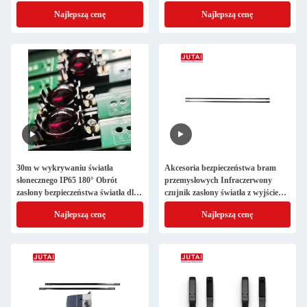
drzwi anty rozbicie
Najlepszą cenę
Najlepszą cenę
30m w wykrywaniu światła
Akcesoria bezpieczeństwa bram
słonecznego IP65 180° Obrót
przemysłowych Infraczerwony
zasłony bezpieczeństwa światła dla
czujnik zasłony światła z wyjściem
dużych drzwi przemysłowych
No/Nc
Najlepszą cenę
Najlepszą cenę